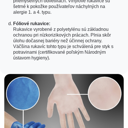
priemyselných odvetviach. Vinylové rukavice sú
šetrné k pokožke používateľov náchylných na
alergie 1. a 4. typu.
Fóliové rukavice:
Rukavice vyrobené z polyetylénu sú základnou
ochranou pri nízkorizikových prácach. Plnia skôr
úlohu dočasnej bariéry než účinnej ochrany.
Väčšina rukavíc tohto typu je schválená pre styk s
potravinami (certifikované poľským Národným
ústavom hygieny).