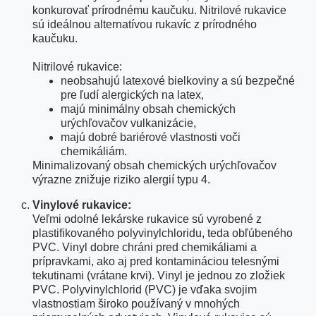
konkurovať prírodnému kaučuku. Nitrilové rukavice
sú ideálnou alternatívou rukavíc z prírodného
kaučuku.
Nitrilové rukavice:
neobsahujú latexové bielkoviny a sú bezpečné
pre ľudí alergických na latex,
majú minimálny obsah chemických
urýchľovačov vulkanizácie,
majú dobré bariérové vlastnosti voči
chemikáliám.
Minimalizovaný obsah chemických urýchľovačov
výrazne znižuje riziko alergií typu 4.
Vinylové rukavice:
Veľmi odolné lekárske rukavice sú vyrobené z
plastifikovaného polyvinylchloridu, teda obľúbeného
PVC. Vinyl dobre chráni pred chemikáliami a
prípravkami, ako aj pred kontamináciou telesnými
tekutinami (vrátane krvi). Vinyl je jednou zo zložiek
PVC. Polyvinylchlorid (PVC) je vďaka svojim
vlastnostiam široko používaný v mnohých