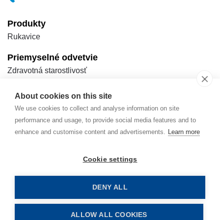
Produkty
Rukavice
Priemyselné odvetvie
Zdravotná starostlivosť
BOZP
Obchodný sektor
About cookies on this site
Beauty
We use cookies to collect and analyse information on site
Výroba a spracovanie potravín
performance and usage, to provide social media features and to
Priemysel
enhance and customise content and advertisements.
Learn more
Automobilový priemysel
Upratovanie
Cookie settings
HoReCa
Dom a záhrada
DENY ALL
Majstrovanie
Databáza poznatkov
ALLOW ALL COOKIES