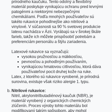
prírodného kaučuku. Tento odolný a flexibilný
Ak pri práci dôjde k mechanickému
poškodeniu rukavice, poškodenú rukavice
materiál poskytuje vynikajúcu ochranu pred krvnými
bezpodmienečne zložte a nasaďte si novú.
patogénmi a niektorými nebezpečnými
chemikáliami. Podľa mnohých používateľov sú
takéto rukavice pohodlnejšie ako nitrilové a
vinylové. V súčasnosti sa 90 % svetovej produkcie
Vždy zvoľte správnu veľkosť a materiál
latexu nachádza v Ázii. Vyrábajú sa v širokej škále
rukavíc pre Vaše ruky.
farieb, takže ich môžete prispôsobiť potrebám a
preferenciám personálu a štýlu zariadenia.
Latexové rukavice sa vyznačujú:
vysokou pružnosťou a mäkkosťou,
pevnosťou a pohodlným používaním,
vynikajúcou hmatovou citlivosťou, ktorá dáva
používateľovi pocit druhej kože na ruke.
Latex, z ktorého sú rukavice vyrobené, je prírodná
surovina, existuje však riziko alergie 1. typu.
Nitrilové rukavice:
Nitril, akrylonitrilbutadiénový kaučuk (NBR), je
materiál vyrobený z organických chemických
zlúčenín. Proces výroby tohto materiálu bol
modifikovaný takým spôsobom, aby mohol