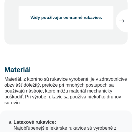
Vždy používajte ochranné rukavice.
Pre danú činnosť vždy vyberte rukavice z
vhodného materiálu a venujte pozornosť
bariérovým vlastnostiam materiálu.
Materiál
Vždy zvoľte rukavice s certifikátom CE a
rukavice, ktoré sú v súlade so smernicami
Materiál, z ktorého sú rukavice vyrobené, je v zdravotníctve
89/656/EHS a 89/686/EHS.
obzvlášť dôležitý, pretože pri mnohých postupoch sa
používajú nástroje, ktoré môžu materiál mechanicky
poškodiť. Pri výrobe rukavíc sa používa niekoľko druhov
surovín:
Pri vykonávaní činností, ktoré môžu
spôsobiť mechanické poškodenie Vašich
rúk, používajte hrubšie rukavice.
Latexové rukavice:
Najobľúbenejšie lekárske rukavice sú vyrobené z