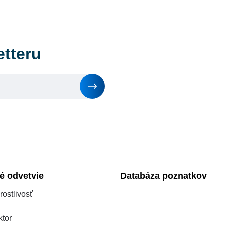
etteru
é odvetvie
Databáza poznatkov
rostlivosť
tor