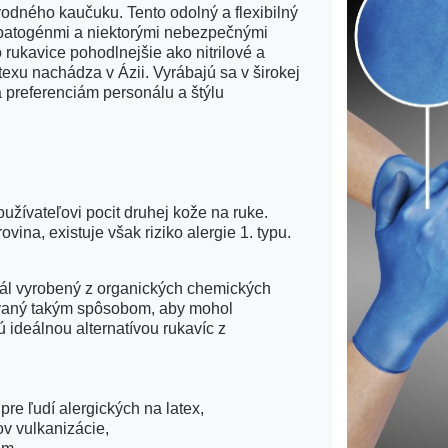
rodného kaučuku. Tento odolný a flexibilný
 patogénmi a niektorými nebezpečnými
rukavice pohodlnejšie ako nitrilové a
texu nachádza v Ázii. Vyrábajú sa v širokej
a preferenciám personálu a štýlu
užívateľovi pocit druhej kože na ruke.
vina, existuje však riziko alergie 1. typu.
eriál vyrobený z organických chemických
kovaný takým spôsobom, aby mohol
 ideálnou alternatívou rukavíc z
re ľudí alergických na latex,
v vulkanizácie,