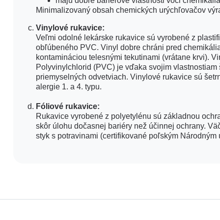
majú dobré bariérové vlastnosti voči chemikáli
Minimalizovaný obsah chemických urýchľovačov výrazn
Vinylové rukavice:
Veľmi odolné lekárske rukavice sú vyrobené z plastif
obľúbeného PVC. Vinyl dobre chráni pred chemikália
kontamináciou telesnými tekutinami (vrátane krvi). Vi
Polyvinylchlorid (PVC) je vďaka svojim vlastnostia
priemyselných odvetviach. Vinylové rukavice sú šet
alergie 1. a 4. typu.
Fóliové rukavice:
Rukavice vyrobené z polyetylénu sú základnou ochran
skôr úlohu dočasnej bariéry než účinnej ochrany. Väč
styk s potravinami (certifikované poľským Národným