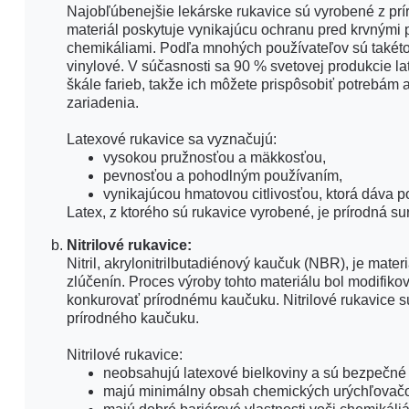
Najobľúbenejšie lekárske rukavice sú vyrobené z prí
materiál poskytuje vynikajúcu ochranu pred krvnými
chemikáliami. Podľa mnohých používateľov sú takéto 
vinylové. V súčasnosti sa 90 % svetovej produkcie la
škále farieb, takže ich môžete prispôsobiť potrebám 
zariadenia.
Latexové rukavice sa vyznačujú:
vysokou pružnosťou a mäkkosťou,
pevnosťou a pohodlným používaním,
vynikajúcou hmatovou citlivosťou, ktorá dáva po
Latex, z ktorého sú rukavice vyrobené, je prírodná suro
Nitrilové rukavice:
Nitril, akrylonitrilbutadiénový kaučuk (NBR), je mat
zlúčenín. Proces výroby tohto materiálu bol modifi
konkurovať prírodnému kaučuku. Nitrilové rukavice sú
prírodného kaučuku.
Nitrilové rukavice:
neobsahujú latexové bielkoviny a sú bezpečné p
majú minimálny obsah chemických urýchľovačo