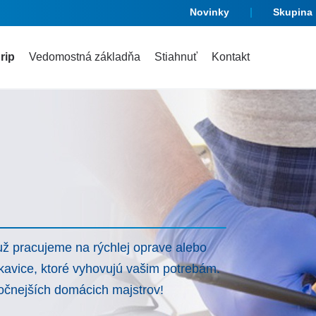
Novinky
Skupina
rip
Vedomostná základňa
Stiahnuť
Kontakt
už pracujeme na rýchlej oprave alebo
kavice, ktoré vyhovujú vašim potrebám.
očnejších domácich majstrov!