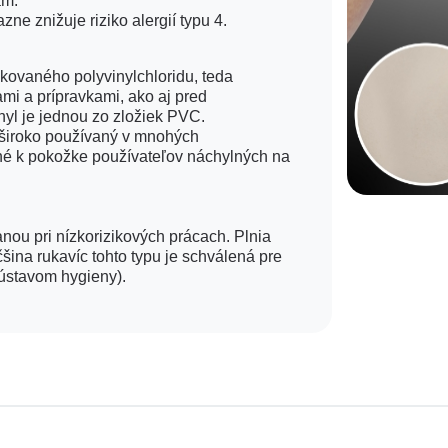
ám.
e znižuje riziko alergií typu 4.
ikovaného polyvinylchloridu, teda
mi a prípravkami, ako aj pred
nyl je jednou zo zložiek PVC.
m široko používaný v mnohých
rné k pokožke používateľov náchylných na
ou pri nízkorizikových prácach. Plnia
šina rukavíc tohto typu je schválená pre
 ústavom hygieny).