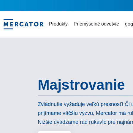
Produkty
Priemyselné odvetvie
go
g
Majstrovanie
Zvládnutie vyžaduje veľkú presnosť! Či 
prijímame väčšiu výzvu, Mercator má ru
Nižšie uvádzame rad rukavíc pre najnár