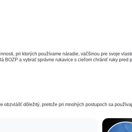
nosti, pri ktorých používame náradie, väčšinou pre svoje vlas
lá BOZP a vybrať správne rukavice s cieľom chrániť ruky pred
tve obzvlášť dôležitý, pretože pri mnohých postupoch sa používa