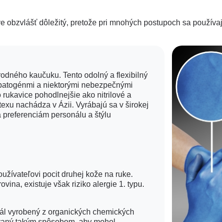
tve obzvlášť dôležitý, pretože pri mnohých postupoch sa používa
Definujte riziko precit
a/alebo
rodného kaučuku. Tento odolný a flexibilný
Po určení požiadaviek
 patogénmi a niektorými nebezpečnými
produktov. Za pozorno
aj zápästí a na t
rukavice pohodlnejšie ako nitrilové a
texu nachádza v Ázii. Vyrábajú sa v širokej
a preferenciám personálu a štýlu
Nezabudnite na výber
rukav
užívateľovi pocit druhej kože na ruke.
vina, existuje však riziko alergie 1. typu.
eriál vyrobený z organických chemických
kovaný takým spôsobom, aby mohol