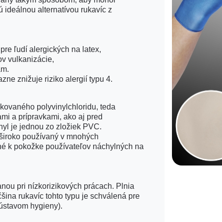
 ideálnou alternatívou rukavíc z
re ľudí alergických na latex,
v vulkanizácie,
ám.
e znižuje riziko alergií typu 4.
ikovaného polyvinylchloridu, teda
mi a prípravkami, ako aj pred
nyl je jednou zo zložiek PVC.
m široko používaný v mnohých
rné k pokožke používateľov náchylných na
ou pri nízkorizikových prácach. Plnia
šina rukavíc tohto typu je schválená pre
 ústavom hygieny).