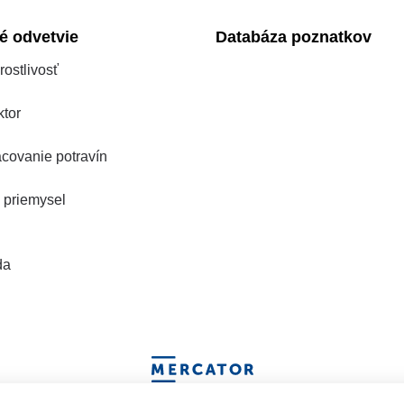
é odvetvie
Databáza poznatkov
rostlivosť
tor
covanie potravín
 priemysel
da