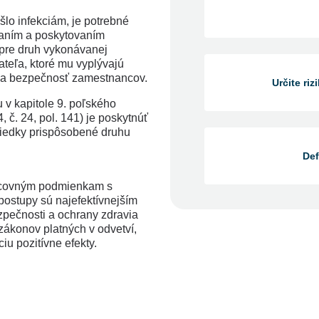
lo infekciám, je potrebné
vaním a poskytovaním
pre druh vykonávanej
teľa, ktoré mu vyplývajú
 na bezpečnosť zamestnancov.
Určite ri
v kapitole 9. poľského
 č. 24, pol. 141) je poskytnúť
iedky prispôsobené druhu
Def
racovným podmienkam s
 postupy sú najefektívnejším
pečnosti a ochrany zdravia
Definujte rizik
zákonov platných v odvetví,
u pozitívne efekty.
Defin