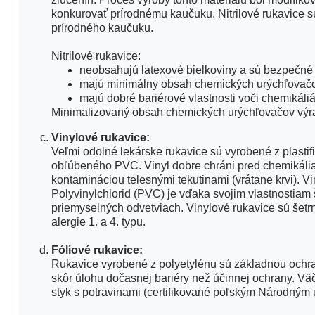
konkurovať prírodnému kaučuku. Nitrilové rukavice sú
prírodného kaučuku.
Nitrilové rukavice:
neobsahujú latexové bielkoviny a sú bezpečné p
majú minimálny obsah chemických urýchľovačo
majú dobré bariérové vlastnosti voči chemikáli
Minimalizovaný obsah chemických urýchľovačov výrazn
Vinylové rukavice:
Veľmi odolné lekárske rukavice sú vyrobené z plastif
obľúbeného PVC. Vinyl dobre chráni pred chemikália
kontamináciou telesnými tekutinami (vrátane krvi). Vi
Polyvinylchlorid (PVC) je vďaka svojim vlastnostia
priemyselných odvetviach. Vinylové rukavice sú šet
alergie 1. a 4. typu.
Fóliové rukavice:
Rukavice vyrobené z polyetylénu sú základnou ochran
skôr úlohu dočasnej bariéry než účinnej ochrany. Väč
styk s potravinami (certifikované poľským Národným