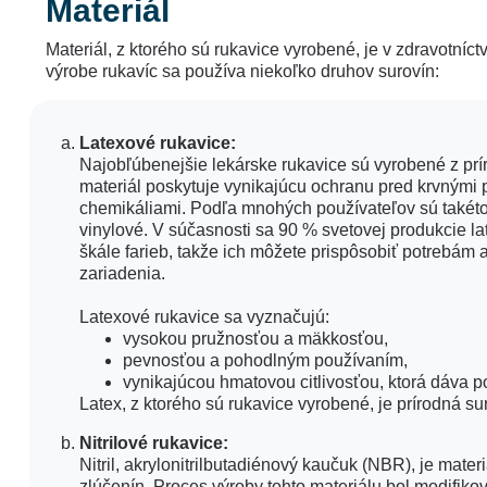
Materiál
Materiál, z ktorého sú rukavice vyrobené, je v zdravotníc
výrobe rukavíc sa používa niekoľko druhov surovín:
Latexové rukavice:
Najobľúbenejšie lekárske rukavice sú vyrobené z prí
materiál poskytuje vynikajúcu ochranu pred krvnými
chemikáliami. Podľa mnohých používateľov sú takéto 
vinylové. V súčasnosti sa 90 % svetovej produkcie la
škále farieb, takže ich môžete prispôsobiť potrebám 
zariadenia.
Latexové rukavice sa vyznačujú:
vysokou pružnosťou a mäkkosťou,
pevnosťou a pohodlným používaním,
vynikajúcou hmatovou citlivosťou, ktorá dáva po
Latex, z ktorého sú rukavice vyrobené, je prírodná suro
Nitrilové rukavice:
Nitril, akrylonitrilbutadiénový kaučuk (NBR), je mat
zlúčenín. Proces výroby tohto materiálu bol modifi