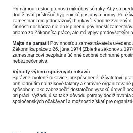
Primárnou cestou prenosu mikróbov sú ruky. Aby sa prediš
dodržiavať príslušné hygienické postupy a normy. Použí
zamestnancom jednorazových rukavíc vhodne zvoleným 
činnosti dochádza nielen k plneniu povinností zamestnáva
priamo zo Zákonníka práce, ale má vplyv predovšetkým
Majte na pamäti!
Povinnosťou zamestnávateľa uvedenou 
Zákonníka práce z 26. júna 1974 (Zbierka zákonov z 1974,
zamestnancovi bezplatne účinné osobné ochranné prostr
nebezpečenstva.
Výhody výberu správnych rukavíc
Správne zvolené rukavice, prispôsobené užívateľovi, p
prihliadnutím na rizikové faktory a správne organizované
spôsobom, ako zabezpečiť dostatočne vysokú úroveň bez
pri práci. Vyžadujú sa tak z dôvodu potreby dodržiavania 
spoločenských očakávaní a možnosti získať pre organizáci