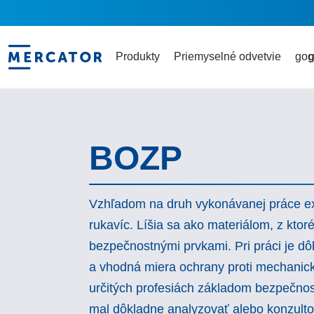
Produkty
Priemyselné odvetvie
go
g
BOZP
Vzhľadom na druh vykonávanej práce ex
rukavíc. Líšia sa ako materiálom, z ktor
bezpečnostnými prvkami. Pri práci je dô
a vhodná miera ochrany proti mechanic
určitých profesiách základom bezpečnos
mal dôkladne analyzovať alebo konzult