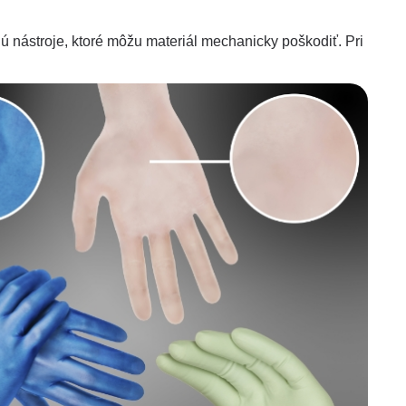
jú nástroje, ktoré môžu materiál mechanicky poškodiť. Pri
livenosti alebo alergických reakcií typu 1. – na latex
 typu 4. – na chemické urýchľovače.
 zlaďte rukavice podľa tabuľky priradenej k ponuke
sť určite stojí nielen ochrana samotných dlaní, ale
ento účel je možné použiť rukavice s predĺženou
manžetou.
 vhodnej veľkosti, ktorá zaistí komfort používania
íc a presnosť manuálnych úkonov.