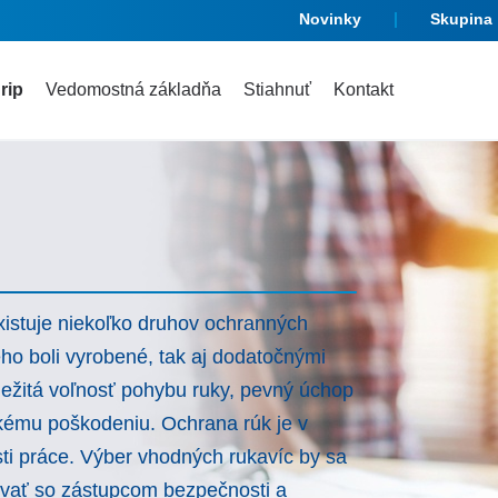
Novinky
Skupina
rip
Vedomostná základňa
Stiahnuť
Kontakt
istuje niekoľko druhov ochranných
ého boli vyrobené, tak aj dodatočnými
ležitá voľnosť pohybu ruky, pevný úchop
kému poškodeniu. Ochrana rúk je v
ti práce. Výber vhodných rukavíc by sa
ovať so zástupcom bezpečnosti a