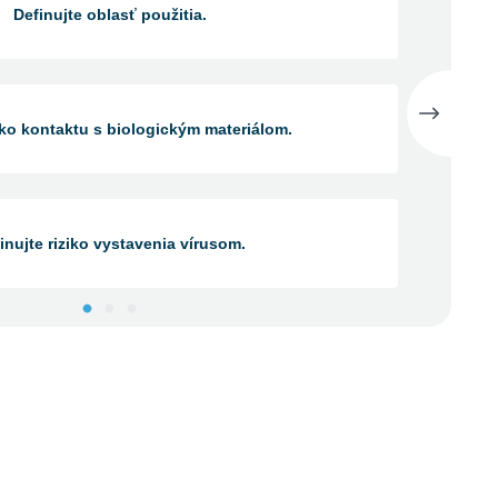
Definujte oblasť použitia.
ziko kontaktu s biologickým materiálom.
inujte riziko vystavenia vírusom.
o kontaktu s chemikáliami vrátane čistiacich a
dezinfekčných prostriedkov.
ujte možný kontakt s potravinami.