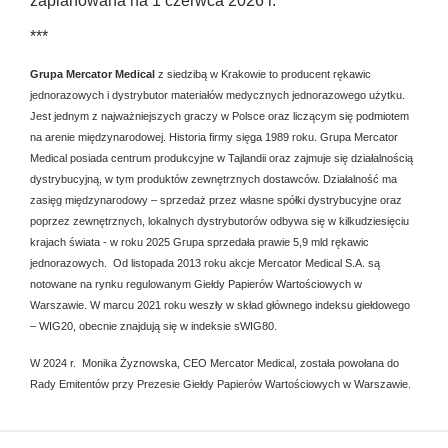
zaplanowana na 1 czerwca 2026 r.
***
Grupa Mercator Medical
z siedzibą w Krakowie to producent rękawic
jednorazowych i dystrybutor materiałów medycznych jednorazowego użytku.
Jest jednym z najważniejszych graczy w Polsce oraz liczącym się podmiotem
na arenie międzynarodowej. Historia firmy sięga 1989 roku. Grupa Mercator
Medical posiada centrum produkcyjne w Tajlandii oraz zajmuje się działalnością
dystrybucyjną, w tym produktów zewnętrznych dostawców. Działalność ma
zasięg międzynarodowy – sprzedaż przez własne spółki dystrybucyjne oraz
poprzez zewnętrznych, lokalnych dystrybutorów odbywa się w kilkudziesięciu
krajach świata - w roku 2025 Grupa sprzedała prawie 5,9 mld rękawic
jednorazowych. Od listopada 2013 roku akcje Mercator Medical S.A. są
notowane na rynku regulowanym Giełdy Papierów Wartościowych w
Warszawie. W marcu 2021 roku weszły w skład głównego indeksu giełdowego
– WIG20, obecnie znajdują się w indeksie sWIG80.
W 2024 r. Monika Żyznowska, CEO Mercator Medical, została powołana do
Rady Emitentów przy Prezesie Giełdy Papierów Wartościowych w Warszawie.