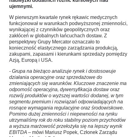
nadwyżki dodatnich różnic kursowych nad
ujemnymi.
W pierwszym kwartale rynek rękawic medycznych
funkcjonował w warunkach podwyższonej zmienności,
wynikającej z czynników geopolitycznych oraz
zakłóceń w globalnych łańcuchach dostaw. Z
perspektywy Grupy Mercator oznaczało to
konieczność elastycznego zarządzania produkcją,
zakupami, zapasami i kierunkami sprzedaży pomiędzy
Azją, Europą i USA.
-
Grupa na bieżąco analizuje rynek i dostosowuje
działania operacyjne oraz sprzedażowe do
zmieniających się warunków. Kluczowe znaczenie ma
odporność operacyjna, dywersyfikacja dostaw oraz
rozwój produktów o wyższej wartości dodanej, w tym
segmentu premium i rozwiązań odpowiadających na
rosnące wymagania regulacyjne oraz środowiskowe.
Pomimo dużej zmienności i niepewności na rynku
utrzymaliśmy rok do roku stabilny poziom przychodów
a wyższa marżowość przełożyła się na lepszy wynik
EBITDA –
mówi Mariusz Popek, Członek Zarządu