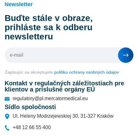
Newsletter
Buďte stále v obraze,
prihláste sa k odberu
newsletteru
Zapisujúc sa akceptujete
politiku ochrany osobných údajov
Kontakt v regulačných záležitostiach pre
klientov a príslušné orgány EÚ
regulatory@pl.mercatormedical.eu
Sídlo spoločnosti
Ul. Heleny Modrzejewskiej 30, 31-327 Kraków
+48 12 66 55 400