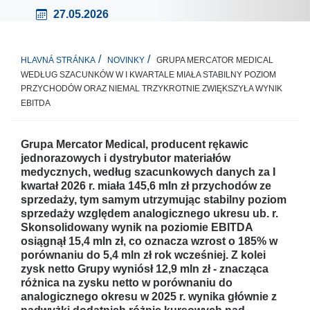
27.05.2026
GRUPA MERCATOR MEDICAL
HLAVNÁ STRÁNKA
NOVINKY
WEDŁUG SZACUNKÓW W I KWARTALE MIAŁA STABILNY POZIOM
PRZYCHODÓW ORAZ NIEMAL TRZYKROTNIE ZWIĘKSZYŁA WYNIK
EBITDA
Grupa Mercator Medical, producent rękawic
jednorazowych i dystrybutor materiałów
medycznych, według szacunkowych danych za I
kwartał 2026 r. miała 145,6 mln zł przychodów ze
sprzedaży, tym samym utrzymując stabilny poziom
sprzedaży względem analogicznego ukresu ub. r.
Skonsolidowany wynik na poziomie EBITDA
osiągnął 15,4 mln zł, co oznacza wzrost o 185% w
porównaniu do 5,4 mln zł rok wcześniej. Z kolei
zysk netto Grupy wyniósł 12,9 mln zł - znacząca
różnica na zysku netto w porównaniu do
analogicznego okresu w 2025 r. wynika głównie z